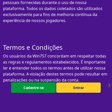
pessoais fornecidas durante o uso de nossa
plataforma. Todos os dados coletados são utilizados
exclusivamente para fins de melhoria contínua da
experiência de nossos jogadores.
Termos e Condições
Os usuários da Win757 concordam em respeitar todas
as regras e regulamentos estabelecidos. É importante
ler e entender todos os termos antes de utilizar nossa
plataforma. A violação destes termos pode resultar em
penalizações ou na suspensão da conta.
X
Cadastre-se
Entrar