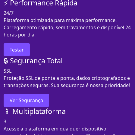
⚡ Performance Rápida
24/7
Plataforma otimizada para máxima performance.
Carregamento rápido, sem travamentos e disponível 24
horas por dia!
Testar
🔒 Segurança Total
SSL
Proteção SSL de ponta a ponta, dados criptografados e
transações seguras. Sua segurança é nossa prioridade!
Ver Segurança
📱 Multiplataforma
3
Acesse a plataforma em qualquer dispositivo: