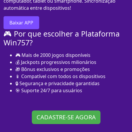
computador, tablet ou smartphone. Sincronização
automática entre dispositivos!
Baixar APP
🎮 Por que escolher a Plataforma
Win757?
🎮 Mais de 2000 jogos disponíveis
💰 Jackpots progressivos milionários
🎁 Bônus exclusivos e promoções
📱 Compatível com todos os dispositivos
🔒 Segurança e privacidade garantidas
🎯 Suporte 24/7 para usuários
CADASTRE-SE AGORA