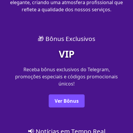
elegante, criando uma atmosfera profissional que
reflete a qualidade dos nossos serviços.
🎁 Bônus Exclusivos
VIP
Receba bônus exclusivos do Telegram,
promoções especiais e códigos promocionais
únicos!
Ver Bônus
📢 Notícias em Tempo Real