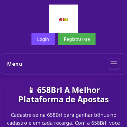
Login
Registrar-se
Menu
📱 658Brl A Melhor
Plataforma de Apostas
Cadastre-se na 658Brl para ganhar bônus no
cadastro e em cada recarga. Com a 658Brl, você