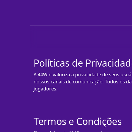
Políticas de Privacida
A 44Win valoriza a privacidade de seus usu
nossos canais de comunicação. Todos os dad
jogadores.
Termos e Condições