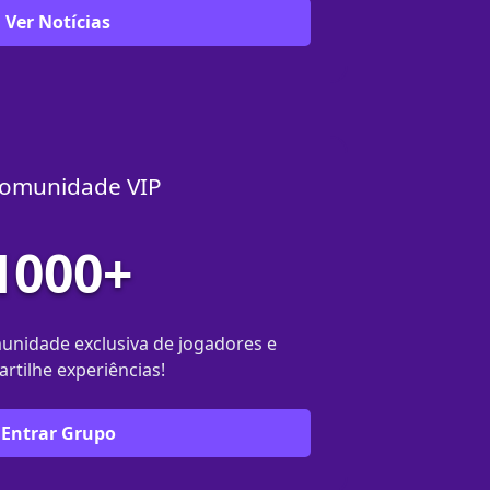
Ver Notícias
Comunidade VIP
1000+
unidade exclusiva de jogadores e
rtilhe experiências!
Entrar Grupo