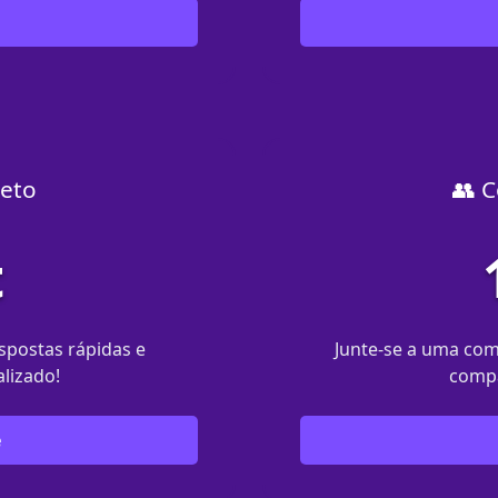
reto
👥 
t
espostas rápidas e
Junte-se a uma com
lizado!
compa
e