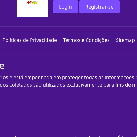
Login
Registrar-se
Políticas de Privacidade
Termos e Condições
Sitemap
de
ários e está empenhada em proteger todas as informações 
os coletados são utilizados exclusivamente para fins de m