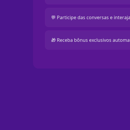
💬 Participe das conversas e interaj
🎁 Receba bônus exclusivos autom