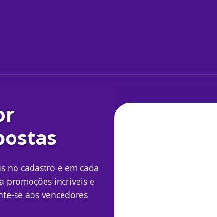
or
postas
s no cadastro e em cada
a promoções incríveis e
unte-se aos vencedores