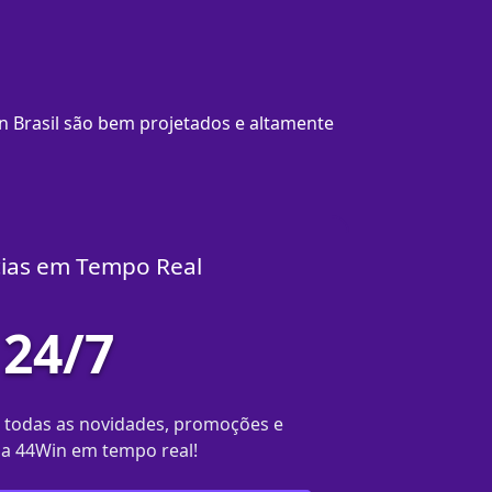
in Brasil são bem projetados e altamente
cias em Tempo Real
24/7
e todas as novidades, promoções e
a 44Win em tempo real!