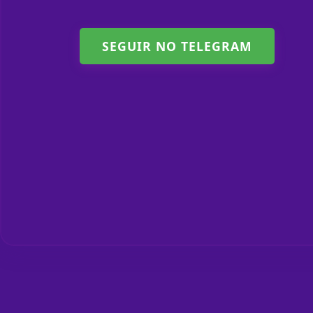
SEGUIR NO TELEGRAM